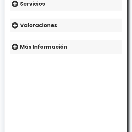
Lunes: 8a.m.-5p.m.
Servicios
Martes: 8a.m.-5p.m.
Miércoles: 8a.m.-5p.m.
Valoraciones
Jueves: 8a.m.-5p.m.
Viernes: 8a.m.-5p.m.
Sábado: Cerrado
Más Información
Domingo: Cerrado