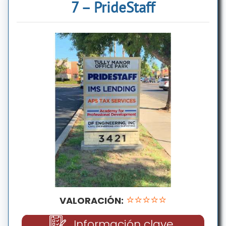
7 – PrideStaff
⭐⭐⭐⭐⭐
VALORACIÓN:
Información clave