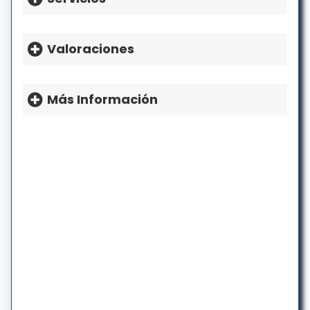
Martes: 8a.m.-5p.m.
Miércoles: 8a.m.-5p.m.
Valoraciones
Jueves: 8a.m.-5p.m.
Viernes: 8a.m.-5p.m.
Sábado: Cerrado
Más Información
Domingo: Cerrado