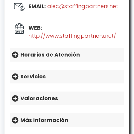
EMAIL:
alec@staffingpartners.net
WEB:
http://www.staffingpartners.net/
Horarios de Atención
HORARIO:
Lunes: 8a.m.-5p.m.
Servicios
Martes: 8a.m.-5p.m.
Miércoles: 8a.m.-5p.m.
Valoraciones
Jueves: 8a.m.-5p.m.
Viernes: 8a.m.-5p.m.
Sábado: Cerrado
Más Información
Domingo: Cerrado