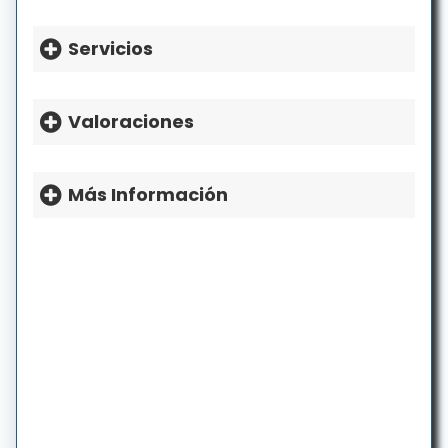
HORARIO:
Lunes: 7:30a.m.-5:30p.m.
Servicios
Martes: 7:30a.m.-5:30p.m.
Miércoles: 7:30a.m.-5:30p.m.
Valoraciones
Jueves: 7:30a.m.-5:30p.m.
Viernes: 7:30a.m.-5:30p.m.
Sábado: Cerrado
Más Información
Domingo: Cerrado