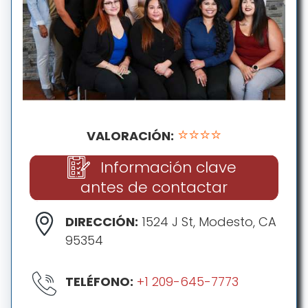
⭐⭐⭐⭐
VALORACIÓN:
Información clave
antes de contactar
DIRECCIÓN:
1524 J St, Modesto, CA
95354
TELÉFONO:
+1 209-645-7773