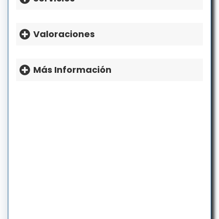
Martes: 8a.m.-5p.m.
Miércoles: 8a.m.-5p.m.
Valoraciones
Jueves: 8a.m.-5p.m.
Viernes: 8a.m.-5p.m.
Sábado: Cerrado
Más Información
Domingo: Cerrado