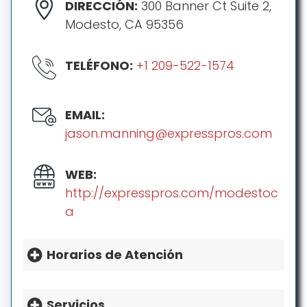
DIRECCIÓN:
300 Banner Ct Suite 2,
Modesto, CA 95356
TELÉFONO:
+1 209-522-1574
EMAIL:
jason.manning@expresspros.com
WEB:
http://expresspros.com/modestoc
a
Horarios de Atención
HORARIO:
Lunes: 8a.m.-5p.m.
Servicios