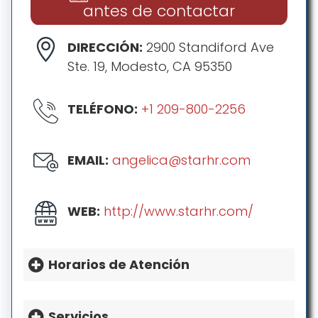
antes de contactar
DIRECCIÓN:
2900 Standiford Ave
Ste. 19, Modesto, CA 95350
TELÉFONO:
+1 209-800-2256
EMAIL:
angelica@starhr.com
WEB:
http://www.starhr.com/
Horarios de Atención
HORARIO:
Lunes: 8a.m.-5p.m.
Servicios