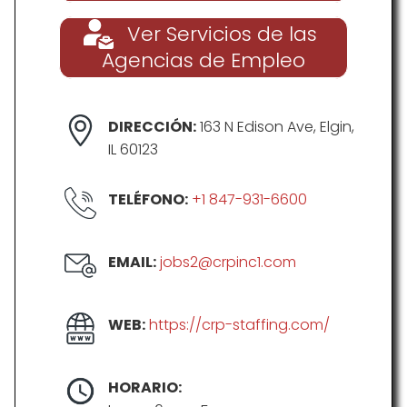
Ver Servicios de las
Agencias de Empleo
DIRECCIÓN:
163 N Edison Ave, Elgin,
IL 60123
TELÉFONO:
+1 847-931-6600
EMAIL:
jobs2@crpinc1.com
WEB:
https://crp-staffing.com/
HORARIO: