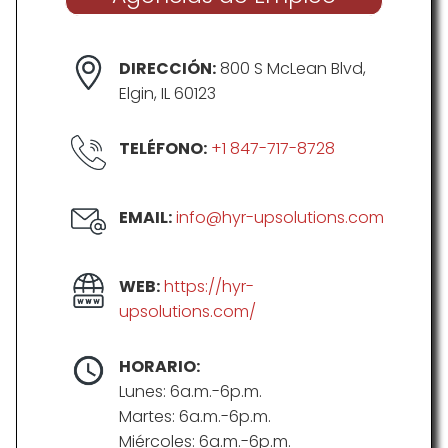
DIRECCIÓN:
800 S McLean Blvd,
Elgin, IL 60123
TELÉFONO:
+1 847-717-8728
EMAIL:
info@hyr-upsolutions.com
WEB:
https://hyr-
upsolutions.com/
HORARIO:
Lunes: 6a.m.-6p.m.
Martes: 6a.m.-6p.m.
Miércoles: 6a.m.-6p.m.