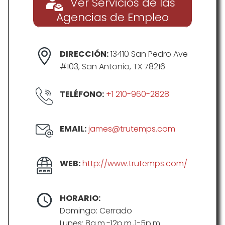
Ver Servicios de las
Agencias de Empleo
DIRECCIÓN:
13410 San Pedro Ave
#103, San Antonio, TX 78216
TELÉFONO:
+1 210-960-2828
EMAIL:
james@trutemps.com
WEB:
http://www.trutemps.com/
HORARIO:
Domingo: Cerrado
Lunes: 8a.m.-12p.m.,1-5p.m.