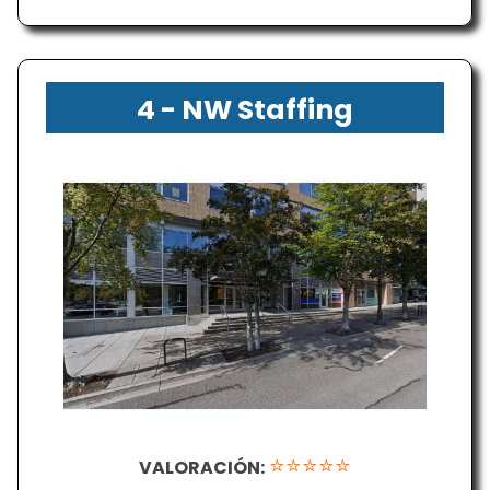
4 - NW Staffing
Resources
⭐⭐⭐⭐⭐
VALORACIÓN: