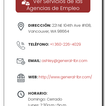
Ver Servicios de las
Agencias de Empleo
DIRECCIÓN:
221 NE 104th Ave #108,
Vancouver, WA 98664
TELÉFONO:
+1 360-226-4029
EMAIL:
ashley@general-lbr.com
WEB:
http://www.general-lbr.com/
HORARIO:
Domingo: Cerrado
Lunes: 7:30a.m.-5p.m.