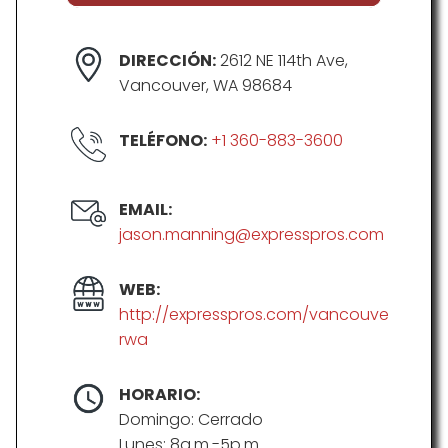
DIRECCIÓN:
2612 NE 114th Ave,
Vancouver, WA 98684
TELÉFONO:
+1 360-883-3600
EMAIL:
jason.manning@expresspros.com
WEB:
http://expresspros.com/vancouve
rwa
HORARIO:
Domingo: Cerrado
Lunes: 8a.m.-5p.m.